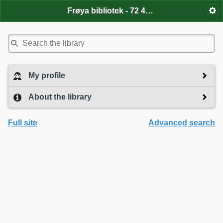
Frøya bibliotek - 72 46 32 89, biblioteket@froya.kommune.no
My profile
About the library
Full site
Advanced search